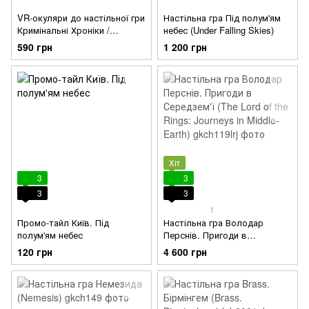
VR-окуляри до настільної гри
Настільна гра Під полум'ям
Кримінальні Хроніки /
небес (Under Falling Skies)
Chronicles of Crime. The Virtual
590 грн
1 200 грн
Reality
Хіт
3
3
3
3
1
Промо-тайл Київ. Під
Настільна гра Володар
полум'ям небес
Перснів. Пригоди в
Середзем'ї (The Lord of the
120 грн
4 600 грн
Rings: Journeys in Middle-
Earth)