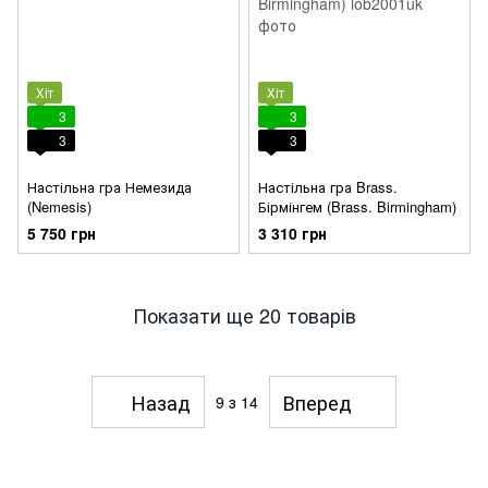
Хіт
Хіт
3
3
3
3
Настільна гра Немезида
Настільна гра Brass.
(Nemesis)
Бірмінгем (Brass. Birmingham)
5 750 грн
3 310 грн
Показати ще 20 товарів
Назад
Вперед
9
з 14