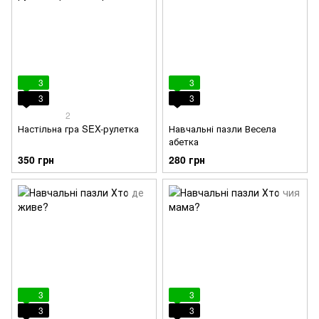
3
3
3
3
2
Настільна гра SEX-рулетка
Навчальні пазли Весела
абетка
350 грн
280 грн
3
3
3
3