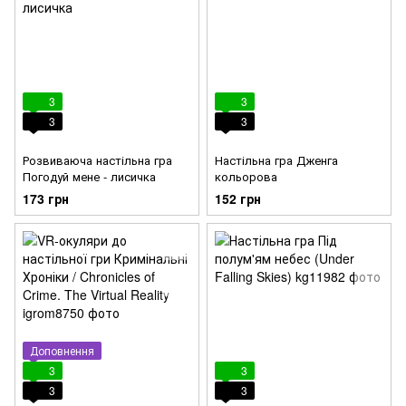
3
3
3
3
Розвиваюча настільна гра
Настільна гра Дженга
Погодуй мене - лисичка
кольорова
173 грн
152 грн
Доповнення
3
3
3
3