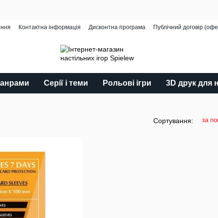
ення
Контактна інформація
Дисконтна програма
Публічний договір (офе
жанрами
Серії і теми
Рольові ігри
3D друк для 
за п
Сортування: