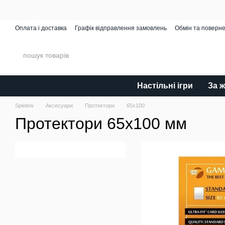
Перейти до основного контенту
Оплата і доставка
Графік відправлення замовлень
Обмін та поверн
Spielew Miniatures
Відгуки про магазин
Каталог
Настільні ігри
За 
Spielew
Аксесуари
Протектори
65x100
Протектори 65x100 мм