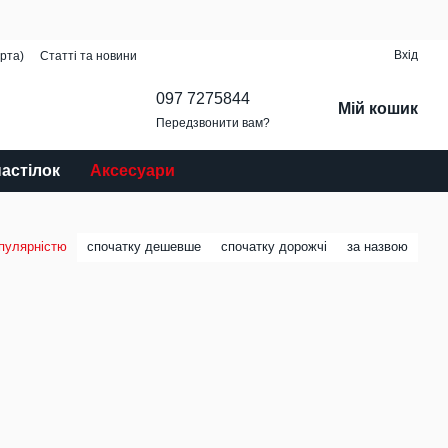
Вхід
рта)
Статті та новини
097 7275844
Мій кошик
Передзвонити вам?
настілок
Аксесуари
опулярністю
спочатку дешевше
спочатку дорожчі
за назвою