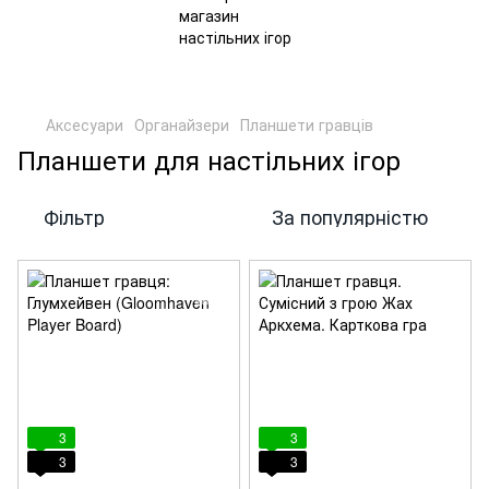
Аксесуари
Органайзери
Планшети гравців
Планшети для настільних ігор
Фільтр
За популярністю
3
3
3
3