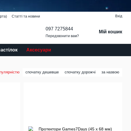
Вхід
рта)
Статті та новини
097 7275844
Мій кошик
Передзвонити вам?
настілок
Аксесуари
опулярністю
спочатку дешевше
спочатку дорожчі
за назвою