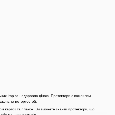
ьних ігор за недорогою ціною. Протектори є важливим
оджень та потертостей.
рів карток та планок. Ви зможете знайти протектори, що
х або менших розмірів.