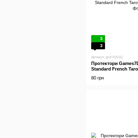
3
3
Артикул: gsd-016111
Протектори Games7Da
Standard French Taro
80 грн