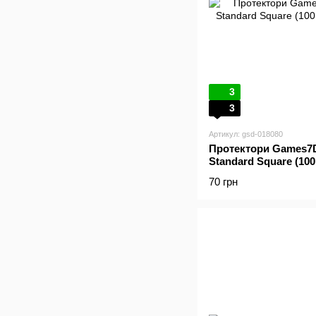
3
3
Артикул: gsd-018080
Протектори Games7Da
Standard Square (100
70 грн