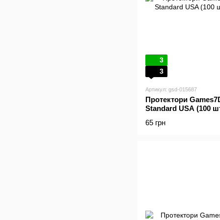
3
3
Артикул: gsd-015687
Протектори Games7Da
Standard USA (100 ш
65 грн