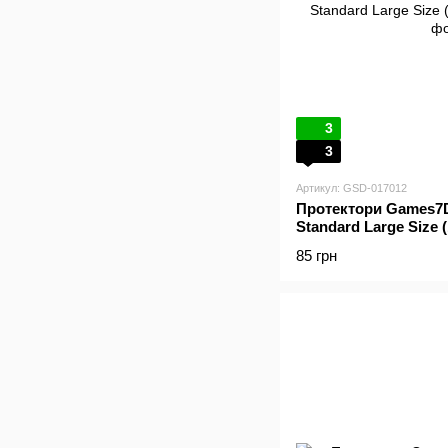
3
3
Артикул: GSD-017012
Протектори Games7Da
Standard Large Size 
85 грн