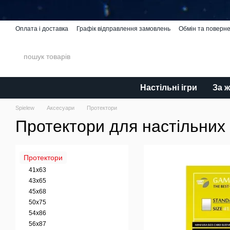
Перейти до основного контенту
Оплата і доставка
Графік відправлення замовлень
Обмін та поверн
Spielew Miniatures
Відгуки про магазин
Каталог
Настільні ігри
За 
Spielew
Аксесуари
Протектори
Протектори для настільних 
Протектори
41x63
43x65
45x68
50x75
54x86
56x87