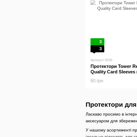
3
3
Артикул: 6239
Протектори Tower Re
Quality Card Sleeves
60 грн
Протектори для 
Ласкаво просимо в інтерн
аксесуаром для збереженн
У нашому асортименті пре
ідеально підходять для с