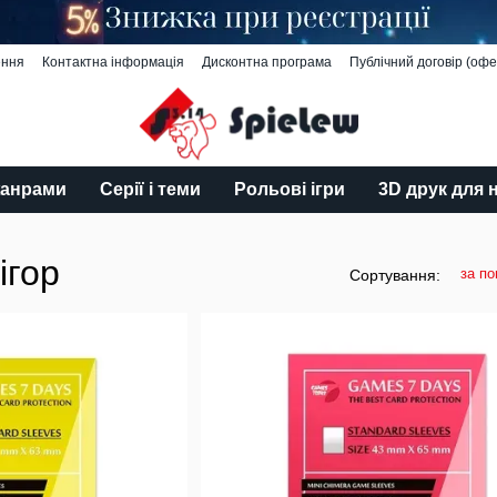
ення
Контактна інформація
Дисконтна програма
Публічний договір (офе
жанрами
Серії і теми
Рольові ігри
3D друк для 
ігор
за п
Сортування: