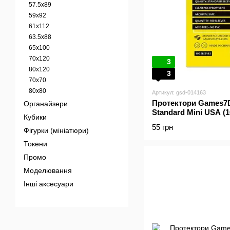
57.5x89
59x92
61x112
63.5x88
65x100
70x120
3
80x120
3
70x70
80x80
Артикул: gsd-014163
Протектори Games7Da
Органайзери
Standard Mini USA (1
Кубики
55 грн
Фігурки (мініатюри)
Токени
Промо
Моделювання
Інші аксесуари