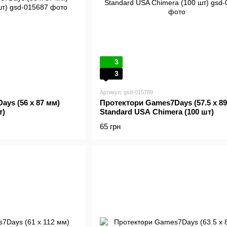
3
3
Артикул: gsd-015789
ys (56 x 87 мм)
Протектори Games7Days (57.5 x 89
т)
Standard USA Chimera (100 шт)
65 грн