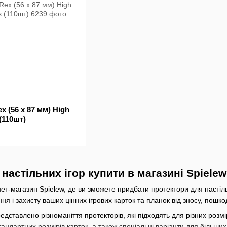
x (56 х 87 мм) High
 (110шт)
настільних ігор купити в магазині Spielew
ет-магазин Spielew, де ви зможете придбати протектори для настіл
я і захисту ваших цінних ігрових карток та планок від зносу, пошк
дставлено різноманіття протекторів, які підходять для різних розмі
тандартних розмірів карток, а також спеціальні варіанти для більши