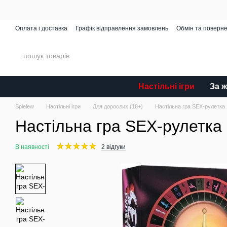
Перейти до основного контенту
Оплата і доставка
Графік відправлення замовлень
Обмін та поверн
Spielew Miniatures
Відгуки про магазин
Каталог
Настільні ігри
За 
Spielew
Настільні ігри
Для дорослих (18+)
Настільна гра SEX-рулетка
Настільна гра SEX-рулетка
В наявності
2 відгуки