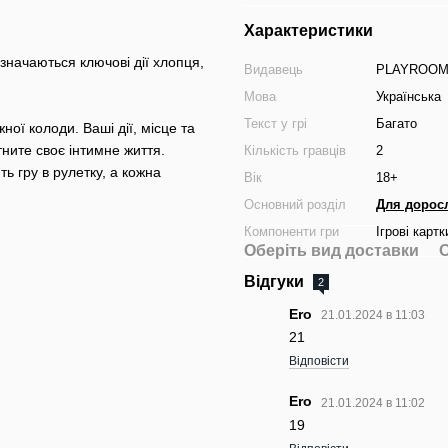
Характеристики
значаються ключові дії хлопця,
Видавець
PLAYROO
Мова
Українська
Текст у грі
Багато
ної колоди. Ваші дії, місце та
ните своє інтимне життя.
Кількість гравців
2
ь гру в рулетку, а кожна
Вік
18+
Основний розділ
Для доросл
Компоненти гри
Ігрові картк
Оберіть вид доставки
О
Відгуки
2
Ero
21.01.2024 в 11:03
21
Відповісти
Ero
21.01.2024 в 11:02
19