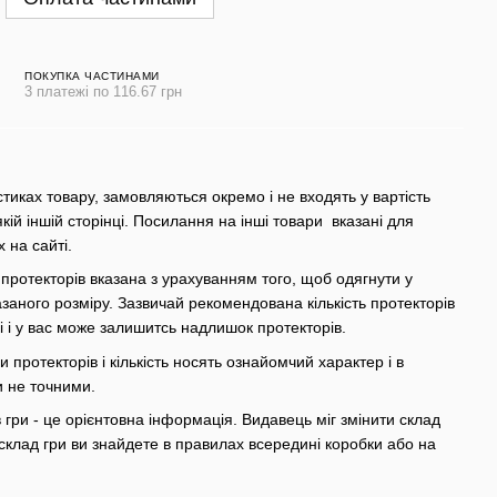
ПОКУПКА ЧАСТИНАМИ
3 платежі по 116.67 грн
стиках товару, замовляються окремо і не входять у вартість
якій іншій сторінці. Посилання на інші товари вказані для
х на сайті.
 протекторів вказана з урахуванням того, щоб одягнути у
азаного розміру. Зазвичай рекомендована кількість протекторів
грі і у вас може залишитсь надлишок протекторів.
 протекторів і кількість носять ознайомчий характер і в
и не точними.
гри - це орієнтовна інформація. Видавець міг змінити склад
склад гри ви знайдете в правилах всередині коробки або на