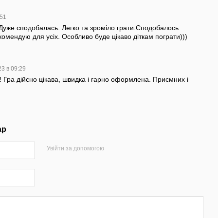
:51
. Дуже сподобалась. Легко та зроміло грати.Сподобалось
омендую для усіх. Особливо буде цікаво діткам пограти)))
23 в 09:29
к! Гра дійсно цікава, швидка і гарно оформлена. Приємних і
ар
Увійти за допомогою