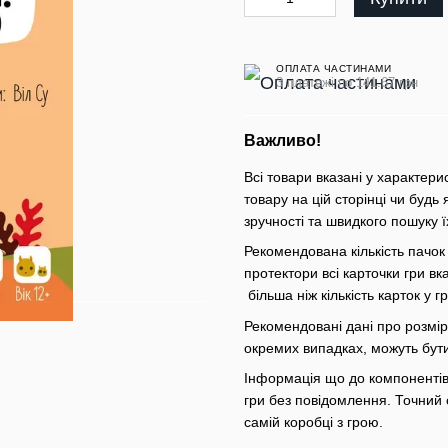
ОПЛАТА ЧАСТИНАМИ
3 платежі по 141.67 грн
Важливо!
Всі товари вказані у характери
товару на цій сторінці чи будь 
зручності та швидкого пошуку ї
Рекомендована кількість пачок
протектори всі карточки гри вк
більша ніж кількість карток у 
Рекомендовані дані про розміри
окремих випадках, можуть бут
Інформація що до компонентів 
гри без повідомлення. Точний 
самій коробці з грою.