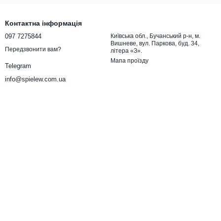
Контактна інформація
097 7275844
Київська обл., Бучанський р-н, м.
Вишневе, вул. Паркова, буд. 34,
Передзвонити вам?
літера «З».
Мапа проїзду
Telegram
info@spielew.com.ua