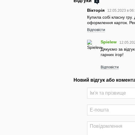
Відгуки
1
Вікторія
12.05.2023 в 06
Купила собі класну гру
оформлення карток. Рек
Відповісти
Spielew
12.05.20
Дякуємо за відгу
гарних ігор!
Відповісти
Новий відгук або комент