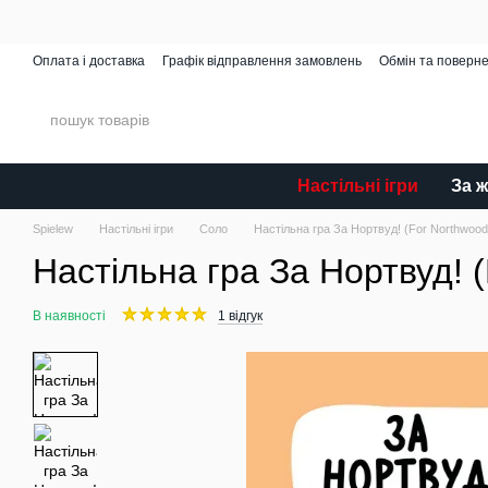
Перейти до основного контенту
Оплата і доставка
Графік відправлення замовлень
Обмін та поверн
Spielew Miniatures
Відгуки про магазин
Каталог
Настільні ігри
За 
Spielew
Настільні ігри
Соло
Настільна гра За Нортвуд! (For Northwood!
Настільна гра За Нортвуд! (
В наявності
1 відгук