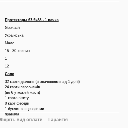
Протекторы 63.5x88 - 1 пачка
Geekach
Українська
Мало
15 - 30 хвилин
1
12+
Соло
32 карти діалогів (зі значеннями від 1 до 8)
24 карти персонажів
(по 6 у кожній масті)
1 карта візиту
8 карт феодів
1 буклет зі сценаріями
правила
беріть вид оплати
Гарантія