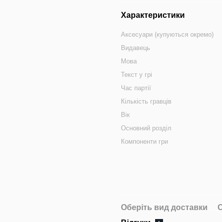
Характеристики
Аксесуари (купуються окремо)
Видавець
Мова
Текст у грі
Час партії
Кількість гравців
Вік
Основний розділ
Компоненти гри
Оберіть вид доставки
О