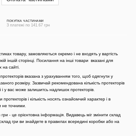
ПОКУПКА ЧАСТИНАМИ
3 платежі по 141.67 грн
стиках товару, замовляються окремо і не входять у вартість
якій іншій сторінці. Посилання на інші товари вказані для
х на сайті.
 протекторів вказана з урахуванням того, щоб одягнути у
азаного розміру. Зазвичай рекомендована кількість протекторів
грі і у вас може залишитсь надлишок протекторів.
 протекторів і кількість носять ознайомчий характер і в
и не точними.
гри - це орієнтовна інформація. Видавець міг змінити склад
склад гри ви знайдете в правилах всередині коробки або на