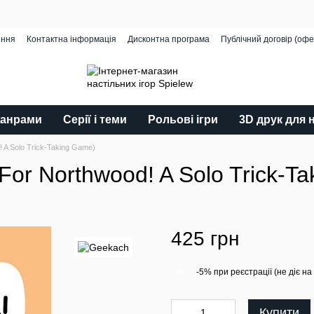
ення
Контактна інформація
Дисконтна програма
Публічний договір (офе
жанрами
Серії і теми
Рольові ігри
3D друк для 
 A Solo Trick-Taking Game)
For Northwood! A Solo Trick-T
425 грн
-5% при реєстрації (не діє на
%
Купити