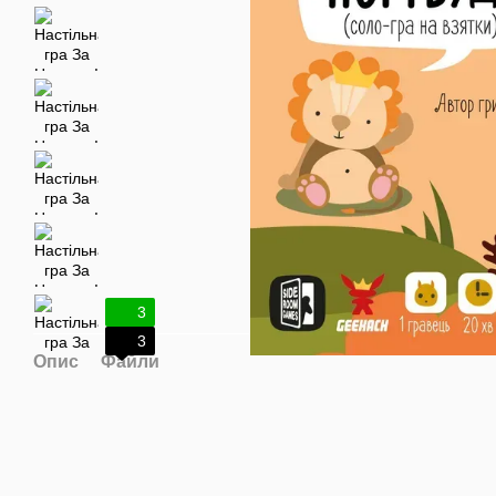
3
3
Опис
Файли