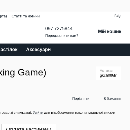
Вхід
рта)
Статті та новини
097 7275844
Мій кошик
Передзвонити вам?
настілок
Аксесуари
aking Game)
Артикул
gkch086fn
Порівняти
В бажання
 товар зі знижками).
Увійти
для відображення накопичувальної знижки
Оплата частинами