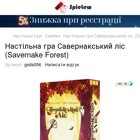
Настільні ігри
Сімейні
Настільна гра Савернакський ліс (S
Настільна гра Савернакський ліс
(Savernake Forest)
Артикул:
gsds056
Написати відгук