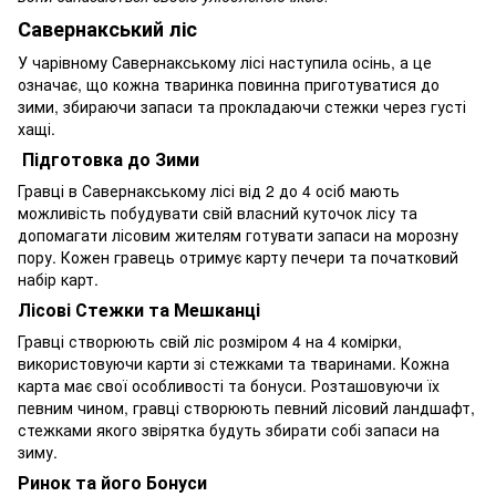
Савернакський ліс
У чарівному Савернакському лісі наступила осінь, а це
означає, що кожна тваринка повинна приготуватися до
зими, збираючи запаси та прокладаючи стежки через густі
хащі.
Підготовка до Зими
Гравці в Савернакському лісі від 2 до 4 осіб мають
можливість побудувати свій власний куточок лісу та
допомагати лісовим жителям готувати запаси на морозну
пору. Кожен гравець отримує карту печери та початковий
набір карт.
Лісові Стежки та Мешканці
Гравці створюють свій ліс розміром 4 на 4 комірки,
використовуючи карти зі стежками та тваринами. Кожна
карта має свої особливості та бонуси. Розташовуючи їх
певним чином, гравці створюють певний лісовий ландшафт,
стежками якого звірятка будуть збирати собі запаси на
зиму.
Ринок та його Бонуси