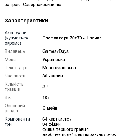
за грою Савернакський ліс!
Характеристики
Аксесуари
(купуються
Протектори 70x70 - 1 пачка
окремо)
Видавець
Games7Days
Мова
Українська
Текст у грі
Мовонезалежна
Час партії
30 хвилин
Кількість
2-4
гравців
Вік
10+
Основний
Сімейні
розділ
Компоненти
64 картки лісу
гри
34 фішки
фішка першого гравця
двобічне поле/трек підрахунку очок