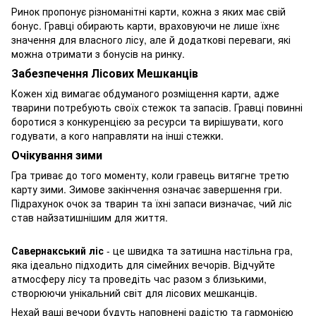
Ринок пропонує різноманітні карти, кожна з яких має свій
бонус. Гравці обирають карти, враховуючи не лише їхнє
значення для власного лісу, але й додаткові переваги, які
можна отримати з бонусів на ринку.
Забезпечення Лісових Мешканців
Кожен хід вимагає обдуманого розміщення карти, адже
тварини потребують своїх стежок та запасів. Гравці повинні
боротися з конкуренцією за ресурси та вирішувати, кого
годувати, а кого направляти на інші стежки.
Очікування зими
Гра триває до того моменту, коли гравець витягне третю
карту зими. Зимове закінчення означає завершення гри.
Підрахунок очок за тварин та їхні запаси визначає, чий ліс
став найзатишнішим для життя.
Савернакський ліс
- це швидка та затишна настільна гра,
яка ідеально підходить для сімейних вечорів. Відчуйте
атмосферу лісу та проведіть час разом з близькими,
створюючи унікальний світ для лісових мешканців.
Нехай ваші вечори будуть наповнені радістю та гармонією