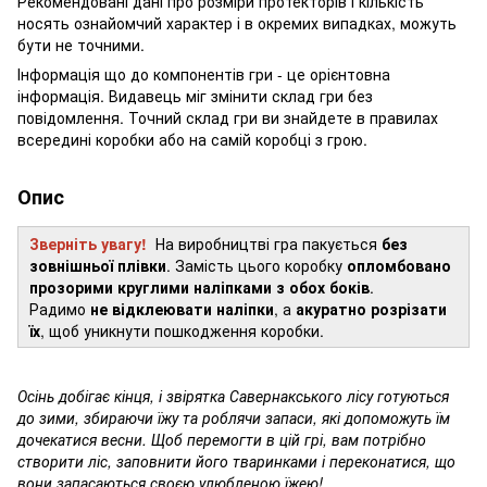
Рекомендовані дані про розміри протекторів і кількість
носять ознайомчий характер і в окремих випадках, можуть
бути не точними.
Інформація що до компонентів гри - це орієнтовна
інформація. Видавець міг змінити склад гри без
повідомлення. Точний склад гри ви знайдете в правилах
всередині коробки або на самій коробці з грою.
Опис
Зверніть увагу!
На виробництві гра пакується
без
зовнішньої плівки
. Замість цього коробку
опломбовано
прозорими круглими наліпками з обох боків
.
Радимо
не відклеювати наліпки
, а
акуратно розрізати
їх
, щоб уникнути пошкодження коробки.
Осінь добігає кінця, і звірятка Савернакського лісу готуються
до зими, збираючи їжу та роблячи запаси, які допоможуть їм
дочекатися весни. Щоб перемогти в цій грі, вам потрібно
створити ліс, заповнити його тваринками і переконатися, що
вони запасаються своєю улюбленою їжею!