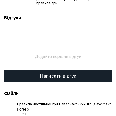
правила гри
Відгуки
Додайте перший відгук
Написати відгук
Файли
Правила настільної гри Савернакський ліс (Savernake
Forest)
PDF
1.1 МБ