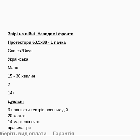
Звірі на війні. Невидимі фронти
Протектори 63.5x88 - 1 пачка
Games7Days
Українська
Мало
15 - 30 хвилин
2
14+
Дуельні
3 планшети театрів воєнних дій
20 карток
14 маркерів очок
правила гри
беріть вид оплати
Гарантія