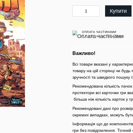
Купити
ОПЛАТА ЧАСТИНАМИ
3 платежі по 200.00 грн
Важливо!
Всі товари вказані у характери
товару на цій сторінці чи будь 
зручності та швидкого пошуку ї
Рекомендована кількість пачок
протектори всі карточки гри вк
більша ніж кількість карток у 
Рекомендовані дані про розміри
окремих випадках, можуть бут
Інформація що до компонентів 
гри без повідомлення. Точний 