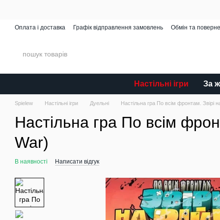
Перейти до основного контенту
Оплата і доставка
Графік відправлення замовлень
Обмін та поверн
Spielew Miniatures
Відгуки про магазин
Каталог
Настільні ігри
За 
Spielew
Настільні ігри
Дуельні
Настільна гра По всім фронтам. Звірі на в
Настільна гра По всім фронтам
War)
В наявності
Написати відгук