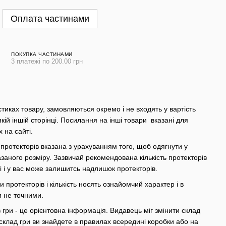
Оплата частинами
ПОКУПКА ЧАСТИНАМИ
3 платежі по 200.00 грн
стиках товару, замовляються окремо і не входять у вартість
якій іншій сторінці. Посилання на інші товари вказані для
х на сайті.
 протекторів вказана з урахуванням того, щоб одягнути у
азаного розміру. Зазвичай рекомендована кількість протекторів
грі і у вас може залишитсь надлишок протекторів.
 протекторів і кількість носять ознайомчий характер і в
и не точними.
гри - це орієнтовна інформація. Видавець міг змінити склад
склад гри ви знайдете в правилах всередині коробки або на