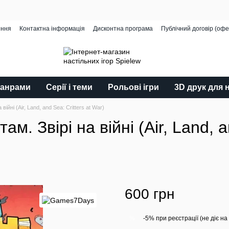
ення
Контактна інформація
Дисконтна програма
Публічний договір (офе
жанрами
Серії і теми
Рольові ігри
3D друк для 
ійні (Air, Land, and Sea: Critters at War)
. Звірі на війні (Air, Land, an
600 грн
-5% при реєстрації (не діє на
%