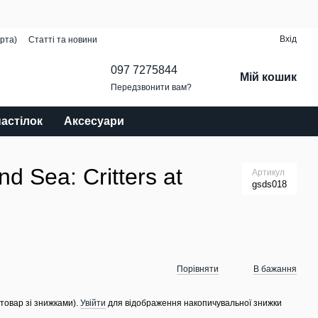
Вхід
рта)
Статті та новини
097 7275844
Мій кошик
Передзвонити вам?
настілок
Аксесуари
d Sea: Critters at
Артикул
gsds018
Порівняти
В бажання
 товар зі знижками).
Увійти
для відображення накопичувальної знижки