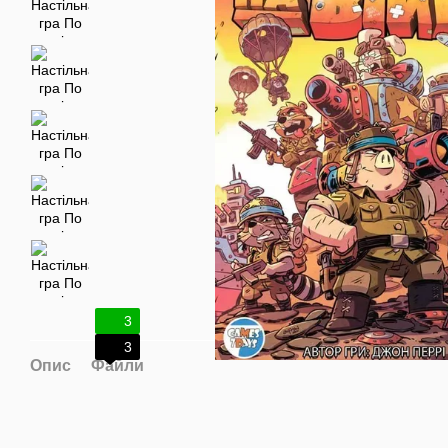
3
3
Опис
Файли