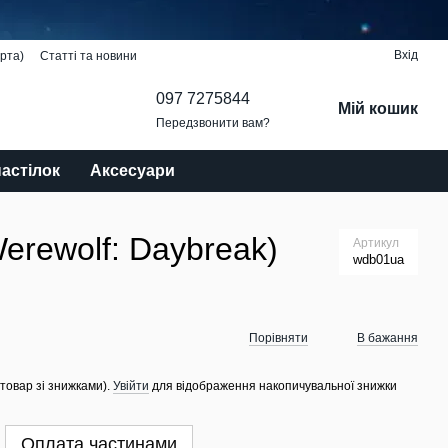
Вхід
рта)
Статті та новини
097 7275844
Мій кошик
Передзвонити вам?
настілок
Аксесуари
Werewolf: Daybreak)
Артикул
wdb01ua
Порівняти
В бажання
 товар зі знижками).
Увійти
для відображення накопичувальної знижки
Оплата частинами