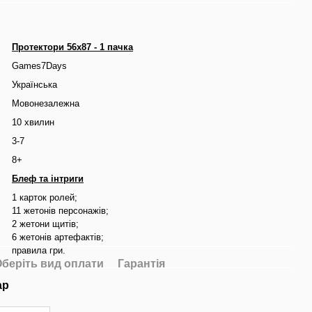
Протектори 56x87 - 1 пачка
Games7Days
Українська
Мовонезалежна
10 хвилин
3-7
8+
Блеф та інтриги
1 карток ролей;
11 жетонів персонажів;
2 жетони щитів;
6 жетонів артефактів;
правила гри.
беріть вид оплати
Гарантія
ар