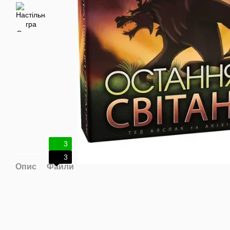
3
3
Опис
Файли