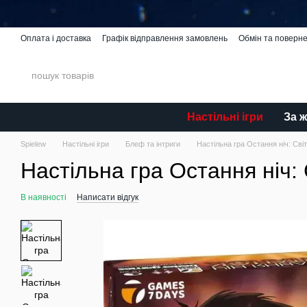
Перейти до основного контенту
Оплата і доставка
Графік відправлення замовлень
Обмін та поверн
Spielew Miniatures
Відгуки про магазин
Каталог
Настільні ігри
За 
Spielew
Настільні ігри
Блеф та інтриги
Настільна гра Остання ніч: Світ
Настільна гра Остання ніч: 
В наявності
Написати відгук