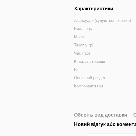
Характеристики
Аксесуари (купуються окремо)
Видавець
Мова
Текст у грі
Час партії
Кількість гравців
Вік
Основний розділ
Компоненти гри
Оберіть вид доставки
О
Новий відгук або комент