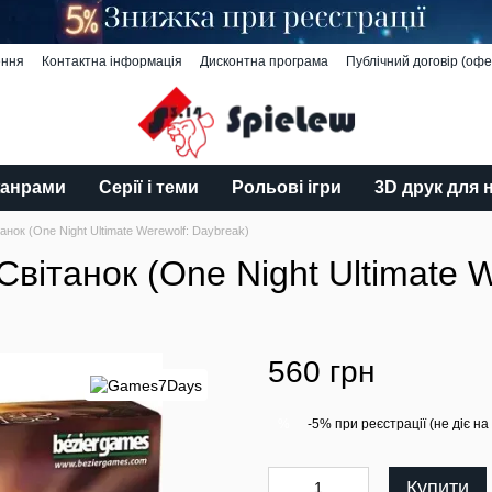
ення
Контактна інформація
Дисконтна програма
Публічний договір (офе
жанрами
Серії і теми
Рольові ігри
3D друк для 
анок (One Night Ultimate Werewolf: Daybreak)
Світанок (One Night Ultimate 
560 грн
-5% при реєстрації (не діє на
%
Купити