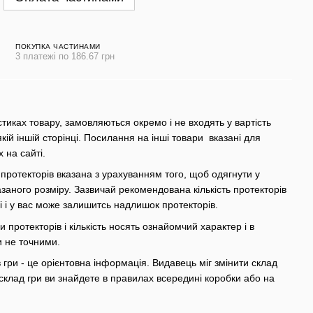
ПОКУПКА ЧАСТИНАМИ
3 платежі по 186.67 грн
стиках товару, замовляються окремо і не входять у вартість
якій іншій сторінці. Посилання на інші товари вказані для
х на сайті.
 протекторів вказана з урахуванням того, щоб одягнути у
азаного розміру. Зазвичай рекомендована кількість протекторів
грі і у вас може залишитсь надлишок протекторів.
 протекторів і кількість носять ознайомчий характер і в
и не точними.
гри - це орієнтовна інформація. Видавець міг змінити склад
склад гри ви знайдете в правилах всередині коробки або на