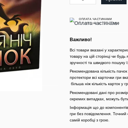
ОПЛАТА ЧАСТИНАМИ
3 платежі по 186.67 грн
Важливо!
Всі товари вказані у характери
товару на цій сторінці чи будь 
зручності та швидкого пошуку ї
Рекомендована кількість пачок
протектори всі карточки гри вк
більша ніж кількість карток у 
Рекомендовані дані про розміри
окремих випадках, можуть бут
Інформація що до компонентів 
гри без повідомлення. Точний 
самій коробці з грою.