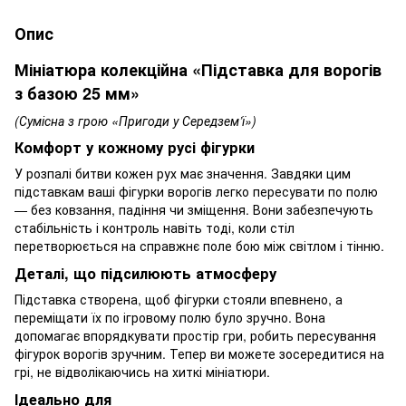
Опис
Мініатюра колекційна «Підставка для ворогів
з базою 25 мм»
(Сумісна з грою «Пригоди у Середзем’ї»)
Комфорт у кожному русі фігурки
У розпалі битви кожен рух має значення. Завдяки цим
підставкам ваші фігурки ворогів легко пересувати по полю
— без ковзання, падіння чи зміщення. Вони забезпечують
стабільність і контроль навіть тоді, коли стіл
перетворюється на справжнє поле бою між світлом і тінню.
Деталі, що підсилюють атмосферу
Підставка створена, щоб фігурки стояли впевнено, а
переміщати їх по ігровому полю було зручно. Вона
допомагає впорядкувати простір гри, робить пересування
фігурок ворогів зручним. Тепер ви можете зосередитися на
грі, не відволікаючись на хиткі мініатюри.
Ідеально для