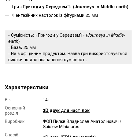
Гри
«Пригоди у Середзем’ї» (Journeys in Middle-earth)
Фентезійних настолок із фігурками 25 мм
- Сумісність: «Пригоди у Середзем’ї» (
Journeys in Middle-
earth
)
- База
:
25 мм
- Не є офіційним продуктом. Назва гри використовується
виключно для позначення сумісності.
Характеристики
Вік
14+
Основний
3D друк для настілок
розділ
Виробник
ФОП Пилєв Владислав Анатолійович \
Spielew Miniatures
Спосіб
3D-друк (FDM технологія)