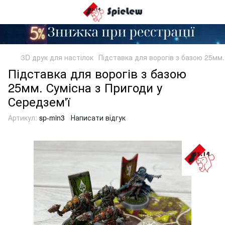
3D друк для настілок
Підставка для ворогів з базою 25мм.
Підставка для ворогів з базою
25мм. Сумісна з Пригоди у
Середзем'ї
Артикул:
sp-min3
Написати відгук