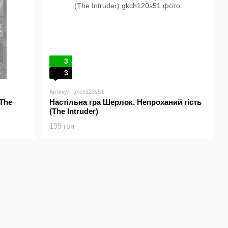
3
3
Артикул: gkch120s51
(The
Настільна гра Шерлок. Непроханий гість
(The Intruder)
199 грн