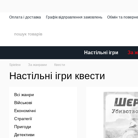
Перейти до основного контенту
Оплата і доставка
Графік відправлення замовлень
Обмін та поверн
Spielew Miniatures
Відгуки про магазин
Каталог
Настільні ігри
За 
Spielew
За жанрами
Квести
Настільні ігри квести
Всі жанри
Військові
Економічні
Стратегії
Пригоди
Детективи