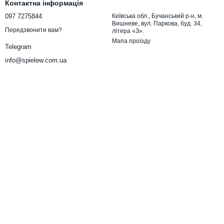
Контактна інформація
097 7275844
Київська обл., Бучанський р-н, м.
Вишневе, вул. Паркова, буд. 34,
Передзвонити вам?
літера «З».
Мапа проїзду
Telegram
info@spielew.com.ua