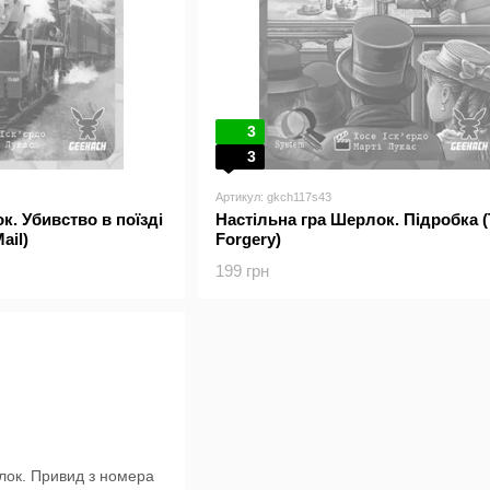
3
3
Артикул: gkch117s43
к. Убивство в поїзді
Настільна гра Шерлок. Підробка 
ail)
Forgery)
199 грн