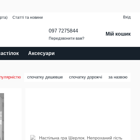
Вхід
рта)
Статті та новини
097 7275844
Мій кошик
Передзвонити вам?
настілок
Аксесуари
опулярністю
спочатку дешевше
спочатку дорожчі
за назвою