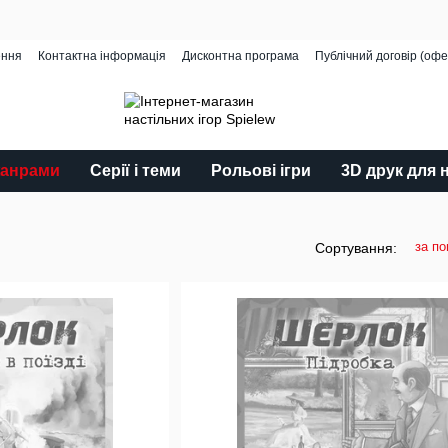
ення
Контактна інформація
Дисконтна програма
Публічний договір (офе
жанрами
Серії і теми
Рольові ігри
3D друк для 
за п
Сортування: