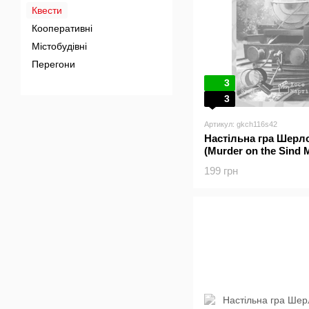
Квести
Кооперативні
Містобудівні
Перегони
3
3
Артикул: gkch116s42
Настільна гра Шерло
(Murder on the Sind M
199 грн