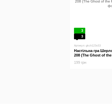
3
3
Артикул: gkch123s53
Настільна гра Шерл
208 (The Ghost of th
199 грн