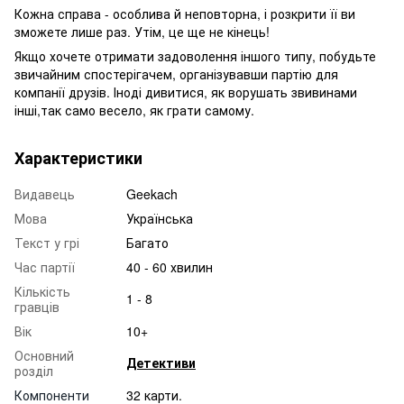
Кожна справа - особлива й неповторна, і розкрити її ви
зможете лише раз. Утім, це ще не кінець!
Якщо хочете отримати задоволення іншого типу, побудьте
звичайним спостерігачем, організувавши партію для
компанії друзів. Іноді дивитися, як ворушать звивинами
інші,так само весело, як грати самому.
Характеристики
Видавець
Geekach
Мова
Українська
Текст у грі
Багато
Час партії
40 - 60 хвилин
Кількість
1 - 8
гравців
Вік
10+
Основний
Детективи
розділ
Компоненти
32 карти.