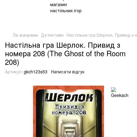
За жанрами
Детективи
Настільна гра Шерлок. Привид з н
Настільна гра Шерлок. Привид з
номера 208 (The Ghost of the Room
208)
Артикул:
gkch123s53
Написати відгук