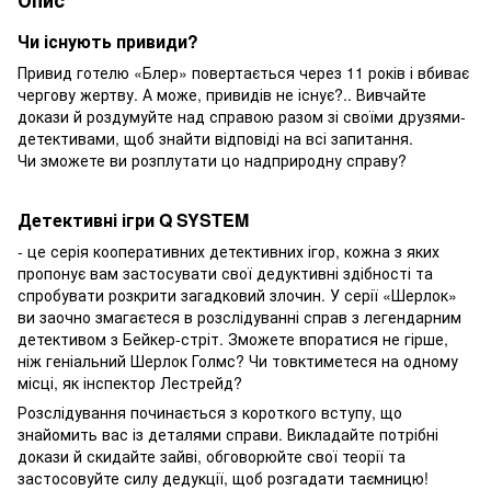
Чи існують привиди?
Привид готелю «Блер» повертається через 11 років і вбиває
чергову жертву. А може, привидів не існує?.. Вивчайте
докази й роздумуйте над справою разом зі своїми друзями-
детективами, щоб знайти відповіді на всі запитання.
Чи зможете ви розплутати цо надприродну справу?
Детективні ігри Q SYSTEM
- це серія кооперативних детективних ігор, кожна з яких
пропонує вам застосувати свої дедуктивні здібності та
спробувати розкрити загадковий злочин. У серії «Шерлок»
ви заочно змагаєтеся в розслідуванні справ з легендарним
детективом з Бейкер-стріт. Зможете впоратися не гірше,
ніж геніальний Шерлок Голмс? Чи товктиметеся на одному
місці, як інспектор Лестрейд?
Розслідування починається з короткого вступу, що
знайомить вас із деталями справи. Викладайте потрібні
докази й скидайте зайві, обговорюйте свої теорії та
застосовуйте силу дедукції, щоб розгадати таємницю!