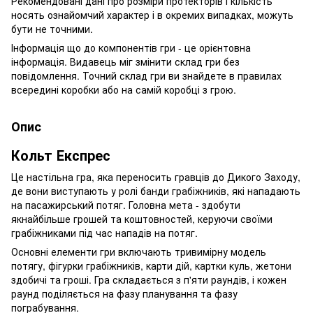
Рекомендовані дані про розміри протекторів і кількість
носять ознайомчий характер і в окремих випадках, можуть
бути не точними.
Інформація що до компонентів гри - це орієнтовна
інформація. Видавець міг змінити склад гри без
повідомлення. Точний склад гри ви знайдете в правилах
всередині коробки або на самій коробці з грою.
Опис
Кольт Експрес
Це настільна гра, яка переносить гравців до Дикого Заходу,
де вони виступають у ролі банди грабіжників, які нападають
на пасажирський потяг. Головна мета - здобути
якнайбільше грошей та коштовностей, керуючи своїми
грабіжниками під час нападів на потяг.
Основні елементи гри включають тривимірну модель
потягу, фігурки грабіжників, карти дій, картки куль, жетони
здобичі та гроші. Гра складається з п'яти раундів, і кожен
раунд поділяється на фазу планування та фазу
пограбування.