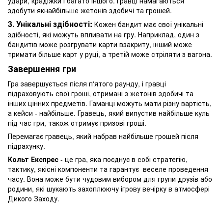
удари, крадіжки і багато іншого. Гравці намагаються
здобути якнайбільше жетонів здобичі та грошей.
3. Унікальні здібності:
Кожен бандит має свої унікальні
здібності, які можуть впливати на гру. Наприклад, один з
бандитів може розгрувати карти взакриту, інший може
тримати більше карт у руці, а третій може стріляти з вагона.
Завершення гри
Гра завершується після п'ятого раунду, і гравці
підраховують свої гроші, отримані з жетонів здобичі та
інших цінних предметів. Гаманці можуть мати різну вартість,
а кейси - найбільше. Гравець, який випустив найбільше куль
під час гри, також отримує призові гроші.
Перемагає гравець, який набрав найбільше грошей після
підрахунку.
Кольт Експрес
- це гра, яка поєднує в собі стратегію,
тактику, якісні компоненти та гарантує веселе проведення
часу. Вона може бути чудовим вибором для групи друзів або
родини, які шукають захоплюючу ігрову вечірку в атмосфері
Дикого Заходу.