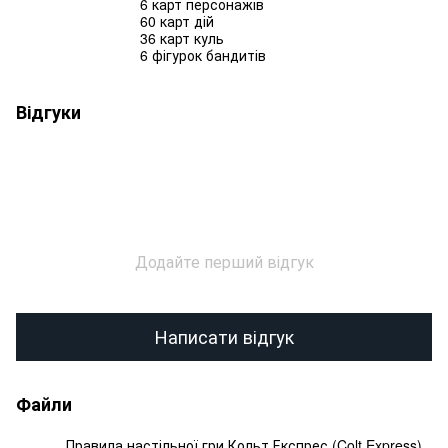
6 карт персонажів
60 карт дій
36 карт куль
6 фігурок бандитів
Відгуки
Додайте перший відгук
Написати відгук
Файли
Правила настільної гри Кольт Експрес (Colt Express)