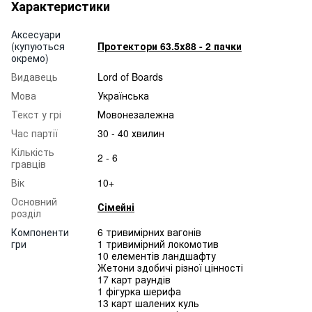
Характеристики
Аксесуари
(купуються
Протектори 63.5x88 - 2 пачки
окремо)
Видавець
Lord of Boards
Мова
Українська
Текст у грі
Мовонезалежна
Час партії
30 - 40 хвилин
Кількість
2 - 6
гравців
Вік
10+
Основний
Сімейні
розділ
Компоненти
6 тривимірних вагонів
гри
1 тривимірний локомотив
10 елементів ландшафту
Жетони здобичі різної цінності
17 карт раундів
1 фігурка шерифа
13 карт шалених куль