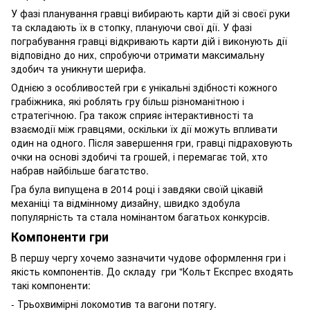
У фазі планування гравці вибирають карти дій зі своєї руки
та складають їх в стопку, плануючи свої дії. У фазі
пограбування гравці відкривають карти дій і виконують дії
відповідно до них, спробуючи отримати максимальну
здобич та уникнути шерифа.
Однією з особливостей гри є унікальні здібності кожного
грабіжника, які роблять гру більш різноманітною і
стратегічною. Гра також сприяє інтерактивності та
взаємодії між гравцями, оскільки їх дії можуть впливати
один на одного. Після завершення гри, гравці підраховують
очки на основі здобичі та грошей, і перемагає той, хто
набрав найбільше багатство.
Гра була випущена в 2014 році і завдяки своїй цікавій
механіці та відмінному дизайну, швидко здобула
популярність та стала номінантом багатьох конкурсів.
Компоненти гри
В першу чергу хочемо зазначити чудове оформлення гри і
якість компонентів. До складу гри "Кольт Експрес входять
такі компоненти:
- Трьохвимірні локомотив та вагони потягу.