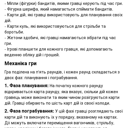
- Міпли (фігурки) бандитів, якими гравці керують під час гри.
- Фігурка шерифа, який намагається спіймати бандитів.
- Карти дій, які гравці використовують для планування своїх
дій.
- Карти куль, які використовуються для стрільби та
боротьби.
- Жетони здобичі, які гравці намагаються зібрати під час
гри.
- Ігрові планшети для кожного гравця, які допомагають
веденню обліку дій і грошей.
Механіка гри
Гра поділена на п'ять раундів, і кожен раунд складається з
двох фаз: планування і пограбування.
1. Фаза планування:
На початку кожного раунду
відкривається карта раунду, яка вказує, скільки дій кожен
гравець може виконати та яким чином розігруються карти
дій. Гравці обирають по шість карт дій із своєї колоди.
2. Фаза пограбування:
У цій фазі гравці розглядають свої
карти дій та виконують їх у порядку, вказаному на картах.
Дії можуть включати переміщення вагончиків, стрільбу,