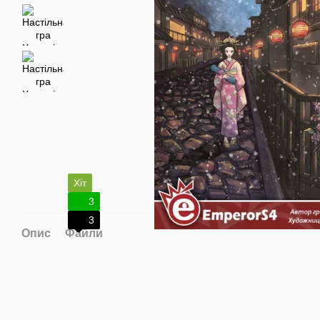
Хіт
3
3
Опис
Файли