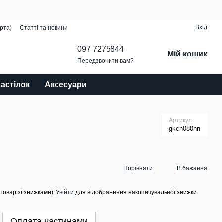
Вхід
рта)
Статті та новини
097 7275844
Мій кошик
Передзвонити вам?
настілок
Аксесуари
Артикул
gkch080hn
Порівняти
В бажання
 товар зі знижками).
Увійти
для відображення накопичувальної знижки
Оплата частинами