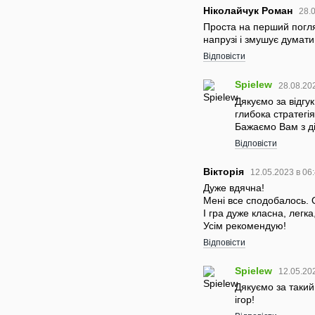
Ніколайчук Роман
28.
Проста на перший погля
напрузі і змушує думати
Відповісти
Spielew
28.08.20
Дякуємо за відгук
глибока стратегія
Бажаємо Вам з ді
Відповісти
Вікторія
12.05.2023 в 06
Дуже вдячна!
Мені все сподобалось. 
І гра дуже класна, легк
Усім рекомендую!
Відповісти
Spielew
12.05.20
Дякуємо за такий
ігор!