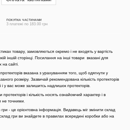
ПОКУПКА ЧАСТИНАМИ
3 платежі по 183.00 грн
стиках товару, замовляються окремо і не входять у вартість
якій іншій сторінці. Посилання на інші товари вказані для
х на сайті.
 протекторів вказана з урахуванням того, щоб одягнути у
азаного розміру. Зазвичай рекомендована кількість протекторів
грі і у вас може залишитсь надлишок протекторів.
 протекторів і кількість носять ознайомчий характер і в
и не точними.
гри - це орієнтовна інформація. Видавець міг змінити склад
склад гри ви знайдете в правилах всередині коробки або на