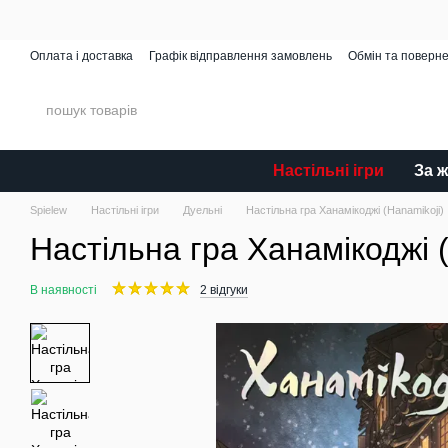
Перейти до основного контенту
Оплата і доставка
Графік відправлення замовлень
Обмін та поверн
Spielew Miniatures
Відгуки про магазин
Каталог
Настільні ігри
За 
Spielew
Настільні ігри
Дуельні
Настільна гра Ханамікоджі (Hanamikoji)
Настільна гра Ханамікоджі 
В наявності
2 відгуки