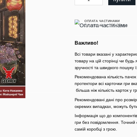
ОПЛАТА ЧАСТИНАМИ
3 платежі по 183.00 грн
Важливо!
Всі товари вказані у характери
товару на цій сторінці чи будь 
зручності та швидкого пошуку ї
Рекомендована кількість пачок
протектори всі карточки гри вк
більша ніж кількість карток у 
Рекомендовані дані про розміри
окремих випадках, можуть бут
Інформація що до компонентів 
гри без повідомлення. Точний 
самій коробці з грою.