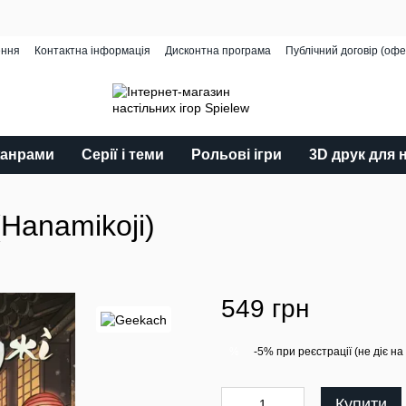
ення
Контактна інформація
Дисконтна програма
Публічний договір (офе
жанрами
Серії і теми
Рольові ігри
3D друк для 
(Hanamikoji)
549 грн
-5% при реєстрації (не діє на
%
Купити