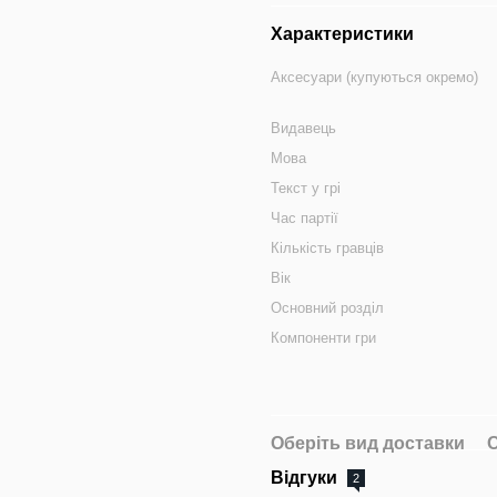
Характеристики
Аксесуари (купуються окремо)
Видавець
Мова
Текст у грі
Час партії
Кількість гравців
Вік
Основний розділ
Компоненти гри
Оберіть вид доставки
О
Відгуки
2