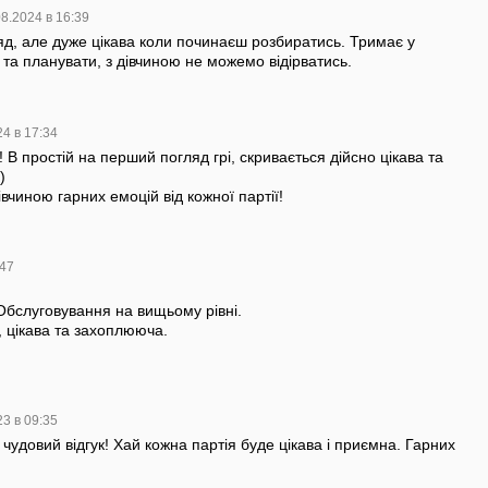
08.2024 в 16:39
д, але дуже цікава коли починаєш розбиратись. Тримає у
 та планувати, з дівчиною не можемо відірватись.
24 в 17:34
! В простій на перший погляд грі, скривається дійсно цікава та
)
вчиною гарних емоцій від кожної партії!
:47
Обслуговування на вищьому рівні.
а, цікава та захоплююча.
23 в 09:35
 чудовий відгук! Хай кожна партія буде цікава і приємна. Гарних