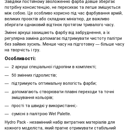
Завдяки постійному зволоженню фарба довше зберігає
потрібну консистенцію, не пересихає та легше змішується
між собою. Це особливо корисно під час фарбування армій,
великих проєктів або складних мініатюр, де важливо
зберігати однаковий відтінок протягом тривалого часу.
Змінні аркуші захищають фарбу від забруднення, а їх
регулярна заміна допомагає підтримувати чистоту палітри
без зайвих зусиль. Менше часу на підготовку — більше часу
на творчість і гру.
Особливості:
2 аркуші спеціальної гідропіни в комплекті;
50 змінних гідролистів;
підтримують оптимальну вологість фарби;
допомагають створювати плавні переходи та точні
змішування кольорів;
прості та швидкі у використанні;-
сумісні з палітрою Wet Palette.
Hydro Pack - незамінний набір витратних матеріалів для
кожного моделіста, який прагне отримувати стабільний