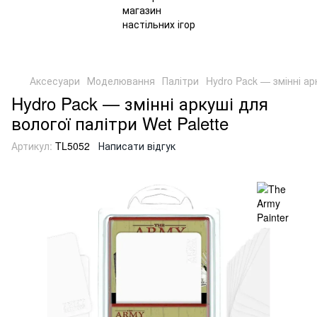
Аксесуари
Моделювання
Палітри
Hydro Pack — змінні ар
Hydro Pack — змінні аркуші для
вологої палітри Wet Palette
Артикул:
TL5052
Написати відгук