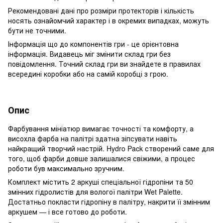
Рекомендовані дані про розміри протекторів і кількість
носять ознайомчий характер і в окремих випадках, можуть
бути не точними.
Інформація що до компонентів гри - це орієнтовна
інформація. Видавець міг змінити склад гри без
повідомлення. Точний склад гри ви знайдете в правилах
всередині коробки або на самій коробці з грою.
Опис
Фарбування мініатюр вимагає точності та комфорту, а
висохла фарба на палітрі здатна зіпсувати навіть
найкращий творчий настрій. Hydro Pack створений саме для
того, щоб фарби довше залишалися свіжими, а процес
роботи був максимально зручним.
Комплект містить 2 аркуші спеціальної гідропіни та 50
змінних гідролистів для вологої палітри Wet Palette.
Достатньо покласти гідропіну в палітру, накрити її змінним
аркушем — і все готово до роботи.