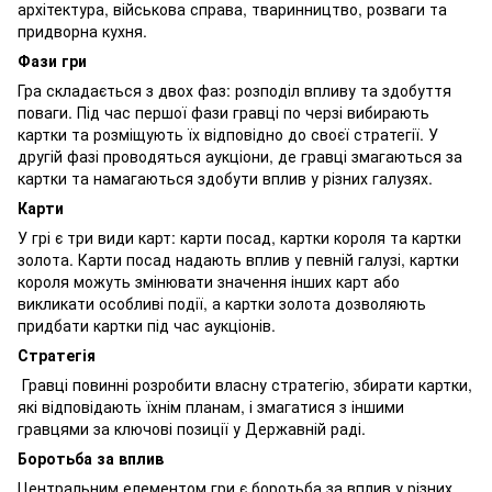
архітектура, військова справа, тваринництво, розваги та
придворна кухня.
Фази гри
Гра складається з двох фаз: розподіл впливу та здобуття
поваги. Під час першої фази гравці по черзі вибирають
картки та розміщують їх відповідно до своєї стратегії. У
другій фазі проводяться аукціони, де гравці змагаються за
картки та намагаються здобути вплив у різних галузях.
Карти
У грі є три види карт: карти посад, картки короля та картки
золота. Карти посад надають вплив у певній галузі, картки
короля можуть змінювати значення інших карт або
викликати особливі події, а картки золота дозволяють
придбати картки під час аукціонів.
Стратегія
Гравці повинні розробити власну стратегію, збирати картки,
які відповідають їхнім планам, і змагатися з іншими
гравцями за ключові позиції у Державній раді.
Боротьба за вплив
Центральним елементом гри є боротьба за вплив у різних