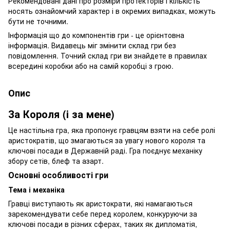
Рекомендовані дані про розміри протекторів і кількість
носять ознайомчий характер і в окремих випадках, можуть
бути не точними.
Інформація що до компонентів гри - це орієнтовна
інформація. Видавець міг змінити склад гри без
повідомлення. Точний склад гри ви знайдете в правилах
всередині коробки або на самій коробці з грою.
Опис
За Короля (і за мене)
Це настільна гра, яка пропонує гравцям взяти на себе ролі
аристократів, що змагаються за увагу нового короля та
ключові посади в Державній раді. Гра поєднує механіку
збору сетів, блеф та азарт.
Основні особливості гри
Тема і механіка
Гравці виступають як аристократи, які намагаються
зарекомендувати себе перед королем, конкуруючи за
ключові посади в різних сферах, таких як дипломатія,