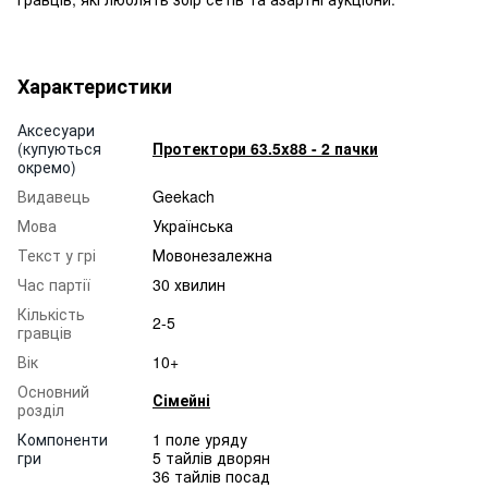
Характеристики
Аксесуари
(купуються
Протектори 63.5x88 - 2 пачки
окремо)
Видавець
Geekach
Мова
Українська
Текст у грі
Мовонезалежна
Час партії
30 хвилин
Кількість
2-5
гравців
Вік
10+
Основний
Сімейні
розділ
Компоненти
1 поле уряду
гри
5 тайлів дворян
36 тайлів посад