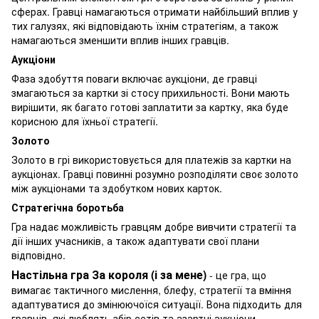
сферах. Гравці намагаються отримати найбільший вплив у
тих галузях, які відповідають їхнім стратегіям, а також
намагаються зменшити вплив інших гравців.
Аукціони
Фаза здобуття поваги включає аукціони, де гравці
змагаються за картки зі стосу прихильності. Вони мають
вирішити, як багато готові заплатити за картку, яка буде
корисною для їхньої стратегії.
Золото
Золото в грі використовується для платежів за картки на
аукціонах. Гравці повинні розумно розподіляти своє золото
між аукціонами та здобутком нових карток.
Стратегічна боротьба
Гра надає можливість гравцям добре вивчити стратегії та
дії інших учасників, а також адаптувати свої плани
відповідно.
Настільна гра За короля (і за мене)
- це гра, що
вимагає тактичного мислення, блефу, стратегії та вміння
адаптуватися до змінюючоїся ситуації. Вона підходить для
гравців, які люблять збір сетів та азартні аукціони.