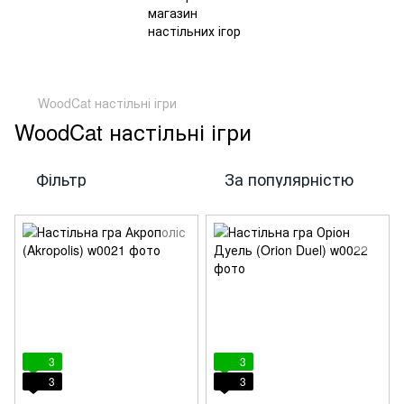
WoodCat настільні ігри
WoodCat настільні ігри
Фільтр
За популярністю
3
3
3
3