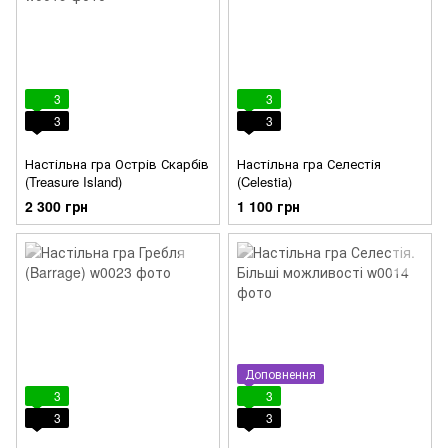
3
3
3
3
Настільна гра Острів Скарбів
Настільна гра Селестія
(Treasure Island)
(Celestia)
2 300 грн
1 100 грн
Доповнення
3
3
3
3