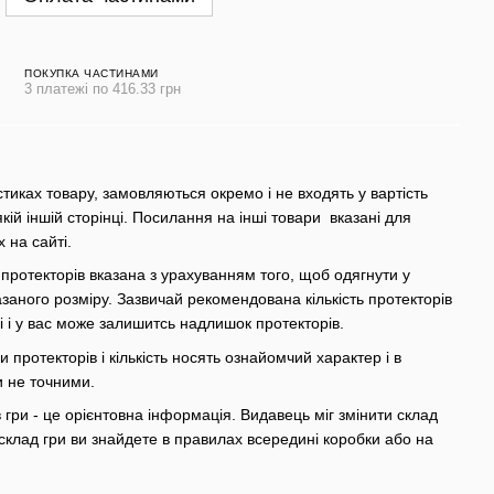
ПОКУПКА ЧАСТИНАМИ
3 платежі по 416.33 грн
стиках товару, замовляються окремо і не входять у вартість
якій іншій сторінці. Посилання на інші товари вказані для
х на сайті.
 протекторів вказана з урахуванням того, щоб одягнути у
азаного розміру. Зазвичай рекомендована кількість протекторів
грі і у вас може залишитсь надлишок протекторів.
 протекторів і кількість носять ознайомчий характер і в
и не точними.
гри - це орієнтовна інформація. Видавець міг змінити склад
склад гри ви знайдете в правилах всередині коробки або на