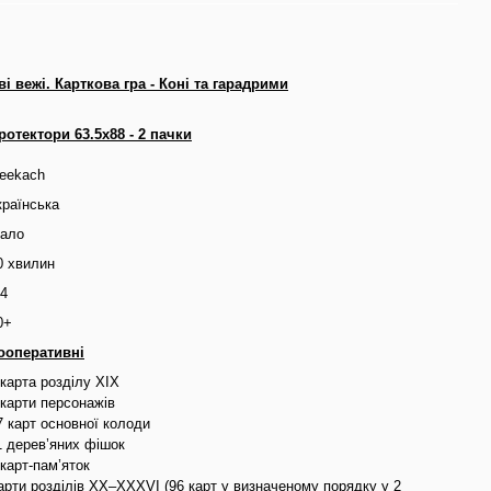
ві вежі. Карткова гра - Коні та гарадрими
ротектори 63.5x88 - 2 пачки
eekach
країнська
ало
0 хвилин
-4
0+
ооперативні
 карта розділу ХІХ
 карти персонажів
7 карт основної колоди
1 дерев’яних фішок
 карт-пам’яток
арти розділів ХХ–XХХVI (96 карт у визначеному порядку у 2