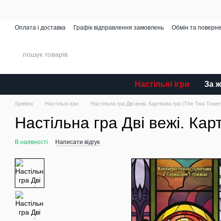
Перейти до основного контенту
Оплата і доставка
Графік відправлення замовлень
Обмін та поверн
Spielew Miniatures
Відгуки про магазин
Каталог
Настільні ігри
За 
Spielew
Настільні ігри
Настільна гра Дві вежі. Карткова гра (The Two Towe
Настільна гра Дві вежі. Кар
В наявності
Написати відгук