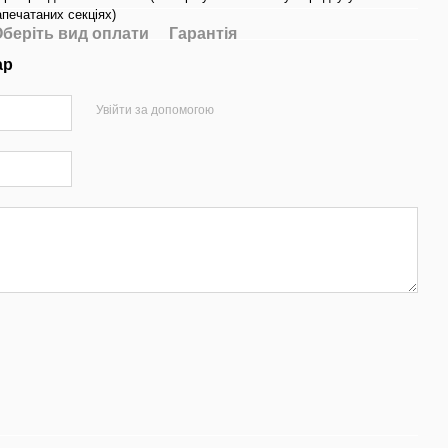
апечатаних секціях)
беріть вид оплати
Гарантія
ар
Увійти за допомогою