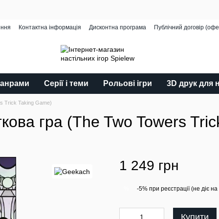
ення
Контактна інформація
Дисконтна програма
Публічний договір (офе
жанрами
Серії і теми
Рольові ігри
3D друк для 
rs Trick Taking Game)
ткова гра (The Two Towers Tri
1 249 грн
-5% при реєстрації (не діє на
%
Купити