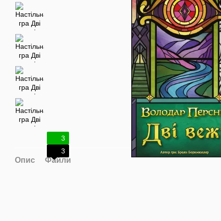
3
3
Опис
Файли