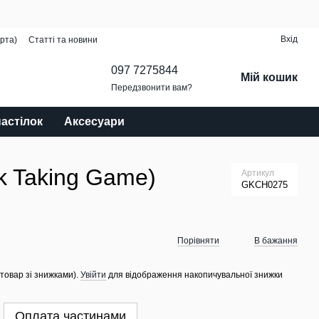
Вхід
рта)
Статті та новини
097 7275844
Мій кошик
Передзвонити вам?
настілок
Аксесуари
ck Taking Game)
Артикул
GKCH0275
Порівняти
В бажання
 товар зі знижками).
Увійти
для відображення накопичувальної знижки
Оплата частинами