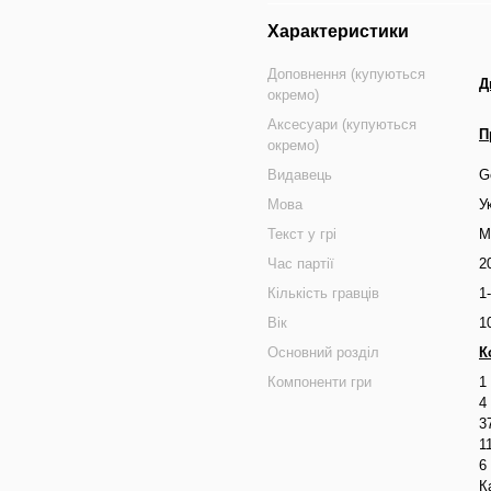
Характеристики
Доповнення (купуються
Д
окремо)
Аксесуари (купуються
П
окремо)
Видавець
G
Мова
У
Текст у грі
М
Час партії
2
Кількість гравців
1
Вік
1
Основний розділ
К
Компоненти гри
1
4
3
1
6
К