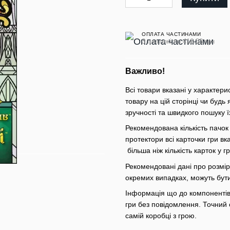
ОПЛАТА ЧАСТИНАМИ
3 платежі по 416.33 грн
Важливо!
Всі товари вказані у характери
товару на цій сторінці чи будь 
зручності та швидкого пошуку ї
Рекомендована кількість пачок
протектори всі карточки гри вк
більша ніж кількість карток у 
Рекомендовані дані про розміри
окремих випадках, можуть бут
Інформація що до компонентів 
гри без повідомлення. Точний 
самій коробці з грою.