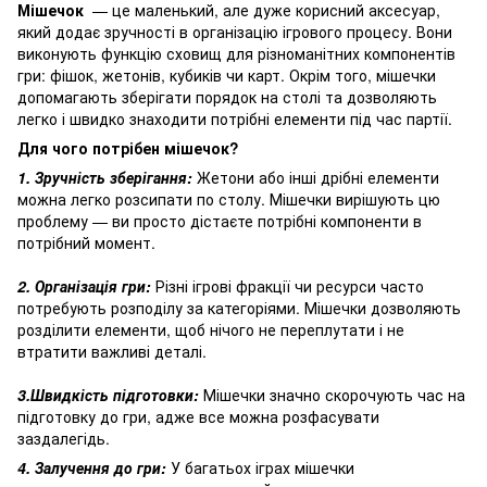
Мішечок
— це маленький, але дуже корисний аксесуар,
який додає зручності в організацію ігрового процесу. Вони
виконують функцію сховищ для різноманітних компонентів
гри: фішок, жетонів, кубиків чи карт. Окрім того, мішечки
допомагають зберігати порядок на столі та дозволяють
легко і швидко знаходити потрібні елементи під час партії.
Для чого потрібен мішечок?
1. Зручність зберігання:
Жетони або інші дрібні елементи
можна легко розсипати по столу. Мішечки вирішують цю
проблему — ви просто дістаєте потрібні компоненти в
потрібний момент.
2. Організація гри:
Різні ігрові фракції чи ресурси часто
потребують розподілу за категоріями. Мішечки дозволяють
розділити елементи, щоб нічого не переплутати і не
втратити важливі деталі.
3.Швидкість підготовки:
Мішечки значно скорочують час на
підготовку до гри, адже все можна розфасувати
заздалегідь.
4. Залучення до гри:
У багатьох іграх мішечки