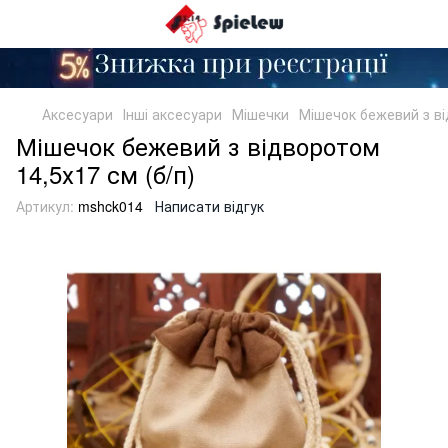
Аксесуари
Інші аксесуари
Мішечки
Мішечок бежевий з ві
Мішечок бежевий з відворотом
14,5х17 см (б/п)
Артикул:
mshck014
Написати відгук