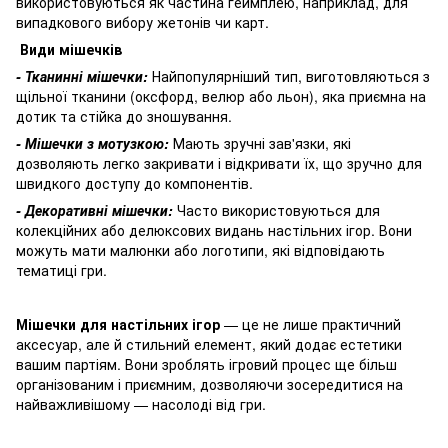
використовуються як частина геймплею, наприклад, для
випадкового вибору жетонів чи карт.
Види мішечків
- Тканинні мішечки:
Найпопулярніший тип, виготовляються з
щільної тканини (оксфорд, велюр або льон), яка приємна на
дотик та стійка до зношування.
- Мішечки з мотузкою:
Мають зручні зав'язки, які
дозволяють легко закривати і відкривати їх, що зручно для
швидкого доступу до компонентів.
- Декоративні мішечки:
Часто використовуються для
колекційних або делюксових видань настільних ігор. Вони
можуть мати малюнки або логотипи, які відповідають
тематиці гри.
Мішечки для настільних ігор
— це не лише практичний
аксесуар, але й стильний елемент, який додає естетики
вашим партіям. Вони зроблять ігровий процес ще більш
організованим і приємним, дозволяючи зосередитися на
найважливішому — насолоді від гри.