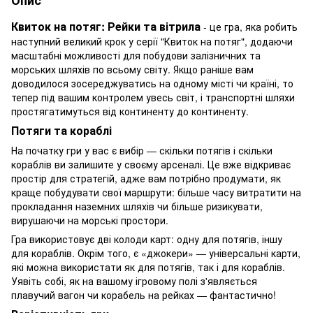
Квиток на потяг: Рейки та вітрила
- це гра, яка робить
наступний великий крок у серії "Квиток на потяг", додаючи
масштабні можливості для побудови залізничних та
морських шляхів по всьому світу. Якщо раніше вам
доводилося зосереджуватись на одному місті чи країні, то
тепер під вашим контролем увесь світ, і транспортні шляхи
простягатимуться від континенту до континенту.
Потяги та кораблі
На початку гри у вас є вибір — скільки потягів і скільки
кораблів ви залишите у своєму арсеналі. Це вже відкриває
простір для стратегій, адже вам потрібно продумати, як
краще побудувати свої маршрути: більше часу витратити на
прокладання наземних шляхів чи більше ризикувати,
вирушаючи на морські простори.
Гра використовує дві колоди карт: одну для потягів, іншу
для кораблів. Окрім того, є «джокери» — універсальні карти,
які можна використати як для потягів, так і для кораблів.
Уявіть собі, як на вашому ігровому полі з'являється
плавучий вагон чи корабель на рейках — фантастично!