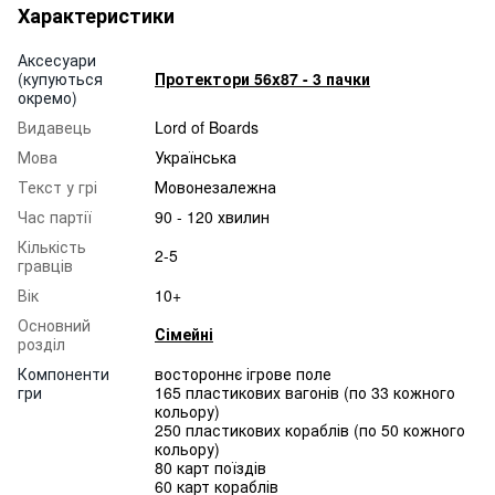
Характеристики
Аксесуари
(купуються
Протектори 56x87 - 3 пачки
окремо)
Видавець
Lord of Boards
Мова
Українська
Текст у грі
Мовонезалежна
Час партії
90 - 120 хвилин
Кількість
2-5
гравців
Вік
10+
Основний
Сімейні
розділ
Компоненти
востороннє ігрове поле
гри
165 пластикових вагонів (по 33 кожного
кольору)
250 пластикових кораблів (по 50 кожного
кольору)
80 карт поїздів
60 карт кораблів