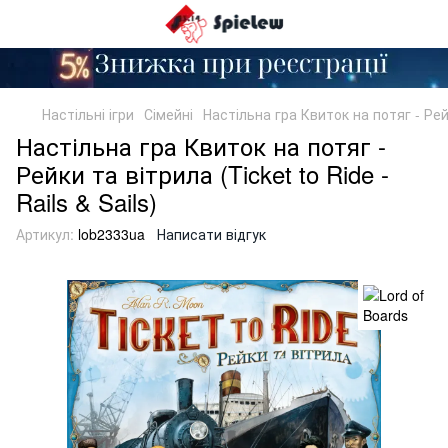
Настільні ігри
Сімейні
Настільна гра Квиток на потяг - Рейки
Настільна гра Квиток на потяг -
Рейки та вітрила (Ticket to Ride -
Rails & Sails)
Артикул:
lob2333ua
Написати відгук