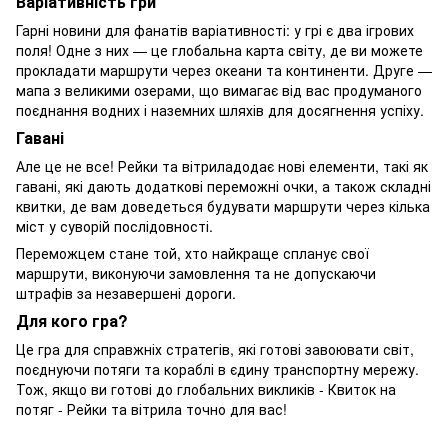
Варіативність гри
Гарні новини для фанатів варіативності: у грі є два ігрових
поля! Одне з них — це глобальна карта світу, де ви можете
прокладати маршрути через океани та континенти. Друге —
мапа з великими озерами, що вимагає від вас продуманого
поєднання водних і наземних шляхів для досягнення успіху.
Гавані
Але це не все! Рейки та вітриладодає нові елементи, такі як
гавані, які дають додаткові переможні очки, а також складні
квитки, де вам доведеться будувати маршрути через кілька
міст у суворій послідовності.
Переможцем стане той, хто найкраще спланує свої
маршрути, виконуючи замовлення та не допускаючи
штрафів за незавершені дороги.
Для кого гра?
Це гра для справжніх стратегів, які готові завоювати світ,
поєднуючи потяги та кораблі в єдину транспортну мережу.
Тож, якщо ви готові до глобальних викликів - Квиток на
потяг - Рейки та вітрила точно для вас!