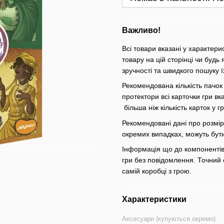
Важливо!
Всі товари вказані у характери
товару на цій сторінці чи будь 
зручності та швидкого пошуку ї
Рекомендована кількість пачок
протектори всі карточки гри вк
більша ніж кількість карток у 
Рекомендовані дані про розміри
окремих випадках, можуть бут
Інформація що до компонентів 
гри без повідомлення. Точний 
самій коробці з грою.
Характеристики
Аксесуари (купуються окремо)