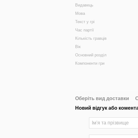
Видавець
Мова
Текст у грі
Час партії
Кількість гравців
Вік
Основний розділ
Компоненти гри
Оберіть вид доставки
О
Новий відгук або комент