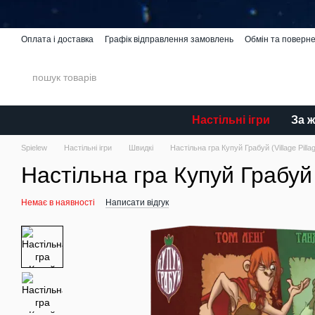
Перейти до основного контенту
Оплата і доставка
Графік відправлення замовлень
Обмін та поверн
Spielew Miniatures
Відгуки про магазин
Каталог
Настільні ігри
За 
Spielew
Настільні ігри
Швидкі
Настільна гра Купуй Грабуй (Village Pilla
Настільна гра Купуй Грабуй (
Немає в наявності
Написати відгук