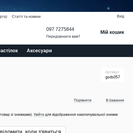
Вхід
рта)
Статті та новини
097 7275844
Мій кошик
Передзвонити вам?
настілок
Аксесуари
Артикул
gsds057
Порівняти
В бажання
 товар зі знижками).
Увійти
для відображення накопичувальної знижки
відомити, коли з'явиться