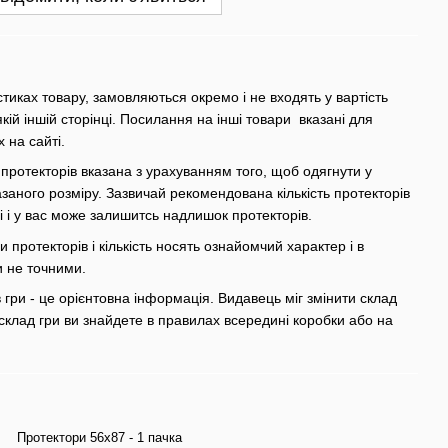
стиках товару, замовляються окремо і не входять у вартість
якій іншій сторінці. Посилання на інші товари вказані для
х на сайті.
 протекторів вказана з урахуванням того, щоб одягнути у
азаного розміру. Зазвичай рекомендована кількість протекторів
грі і у вас може залишитсь надлишок протекторів.
 протекторів і кількість носять ознайомчий характер і в
и не точними.
гри - це орієнтовна інформація. Видавець міг змінити склад
склад гри ви знайдете в правилах всередині коробки або на
Протектори 56х87 - 1 пачка