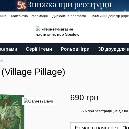
ення
Контактна інформація
Дисконтна програма
Публічний договір (офе
жанрами
Серії і теми
Рольові ігри
3D друк для 
ge)
Village Pillage)
690 грн
-5% при реєстрації (не діє на
%
Немає в наявності. По