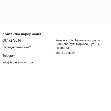
Контактна інформація
097 7275844
Київська обл., Бучанський р-н, м.
Вишневе, вул. Паркова, буд. 34,
Передзвонити вам?
літера «З».
Мапа проїзду
Telegram
info@spielew.com.ua