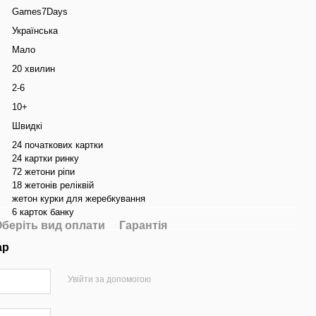
Games7Days
Українська
Мало
20 хвилин
2-6
10+
Швидкі
24 початкових картки
24 картки ринку
72 жетони ріпи
18 жетонів реліквій
жетон курки для жеребкування
6 карток банку
беріть вид оплати
Гарантія
ар
Увійти за допомогою