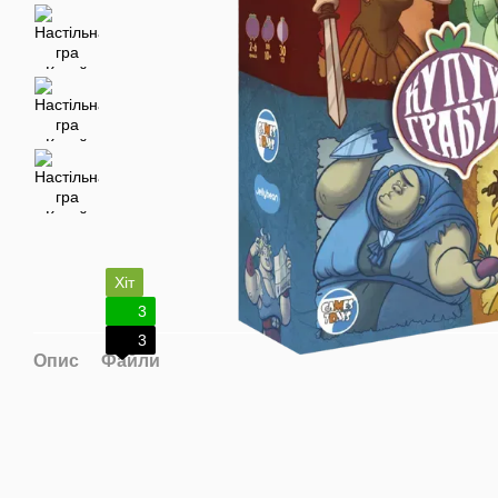
Хіт
3
3
Опис
Файли